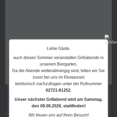
unserer Gäste zu sorgen.
Erleben Sie bei uns mit allen Sinnen:
Unsere Küche, unser Haus und unsere
Gastlichkeit aus Leidenschaft!
Wir freuen uns auf Sie,
Ihre Familie Linneweber
Liebe Gäste,
auch diesen Sommer veranstalten Grillabende in
unserem Biergarten.
Da die Abende wetterabhängig sind, bitten wir Sie
zuvor bei uns im Restaurant
telefonisch nachzufragen unter der Rufnummer
02721-81252
.
Unser nächster Grillabend wird am Samstag,
den 08.08.2026, stattfinden!
Wir freuen uns auf Ihren Besuch!